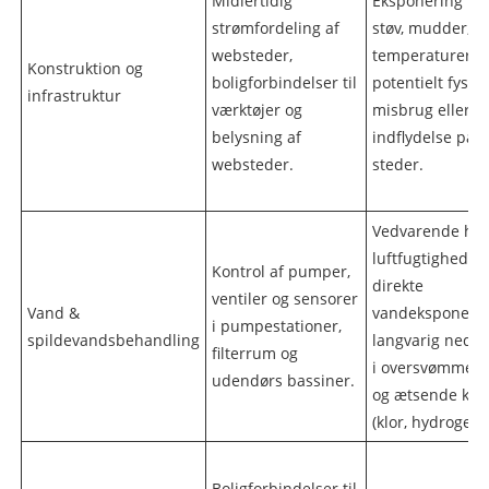
Midlertidig
Eksponering for
strømfordeling af
støv, mudder, e
websteder,
temperaturer o
Konstruktion og
boligforbindelser til
potentielt fysisk
infrastruktur
værktøjer og
misbrug eller
belysning af
indflydelse på t
websteder.
steder.
Vedvarende høj
luftfugtighed, 
Kontrol af pumper,
direkte
ventiler og sensorer
Vand &
vandeksponerin
i pumpestationer,
spildevandsbehandling
langvarig neds
filterrum og
i oversvømmede
udendørs bassiner.
og ætsende kem
(klor, hydrogensu
Boligforbindelser til