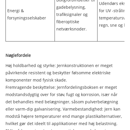
Udendørs ekspo
gadebelysning,
Energi &
for UV -stråling
trafiksignaler og
forsyningsselskaber
temperatursvin
fiberoptiske
regn, sne og hæ
netværksnoder.
Nøglefordele
Høj holdbarhed og styrke: Jernkonstruktionen er meget
påvirkende resistent og beskytter følsomme elektriske
komponenter mod fysisk skade.
Fremragende beskyttelse: Jernfordelingsboksen er meget
modstandsdygtig over for støv, fugt og korrosion, især når
det behandles med belægninger, såsom pulverbelægning
eller varm-dip galvanisering. Varmebestandighed: Jern kan
modstå højere temperaturer end mange plastikalternativer,
hvilket gør det ideelt til applikationer med høj belastning.