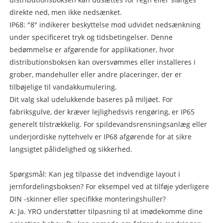
direkte ned, men ikke nedsænket.
IP68: "8" indikerer beskyttelse mod udvidet nedsænkning
under specificeret tryk og tidsbetingelser. Denne
bedømmelse er afgørende for applikationer, hvor
distributionsboksen kan oversvømmes eller installeres i
grober, mandehuller eller andre placeringer, der er
tilbøjelige til vandakkumulering.
Dit valg skal udelukkende baseres på miljøet. For
fabriksgulve, der kræver lejlighedsvis rengøring, er IP65
generelt tilstrækkelig. For spildevandsrensningsanlæg eller
underjordiske nyttehvelv er IP68 afgørende for at sikre
langsigtet pålidelighed og sikkerhed.
Spørgsmål: Kan jeg tilpasse det indvendige layout i
jernfordelingsboksen? For eksempel ved at tilføje yderligere
DIN -skinner eller specifikke monteringshuller?
A: Ja. YRO understøtter tilpasning til at imødekomme dine