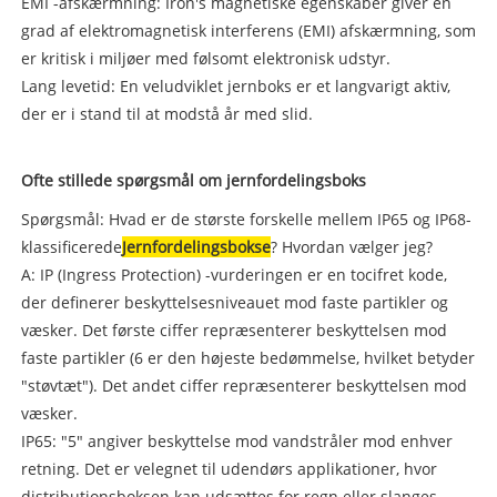
EMI -afskærmning: Iron's magnetiske egenskaber giver en
grad af elektromagnetisk interferens (EMI) afskærmning, som
er kritisk i miljøer med følsomt elektronisk udstyr.
Lang levetid: En veludviklet jernboks er et langvarigt aktiv,
der er i stand til at modstå år med slid.
Ofte stillede spørgsmål om jernfordelingsboks
Spørgsmål: Hvad er de største forskelle mellem IP65 og IP68-
klassificerede
Jernfordelingsbokse
? Hvordan vælger jeg?
A: IP (Ingress Protection) -vurderingen er en tocifret kode,
der definerer beskyttelsesniveauet mod faste partikler og
væsker. Det første ciffer repræsenterer beskyttelsen mod
faste partikler (6 er den højeste bedømmelse, hvilket betyder
"støvtæt"). Det andet ciffer repræsenterer beskyttelsen mod
væsker.
IP65: "5" angiver beskyttelse mod vandstråler mod enhver
retning. Det er velegnet til udendørs applikationer, hvor
distributionsboksen kan udsættes for regn eller slanges