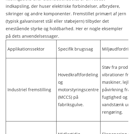
indkapsling, der huser elektriske forbindelser, afbrydere,
sikringer og andre komponenter. Fremstillet primært af jern
(typisk galvaniseret stål eller støbejern) tilbyder det
enestående styrke og holdbarhed. Her er nogle eksempler
på dets anvendelsessager.
Applikationssektor
Specifik brugssag
Miljøudfordring
Støv fra produkt
Hovedkraftfordeling
vibrationer fra
og
maskiner, lejlig
Industriel fremstilling
motorstyringscentre
påvirkning fra u
(MCCS) på
fugtighed og
fabriksgulve.
vandstænk und
rengøring.