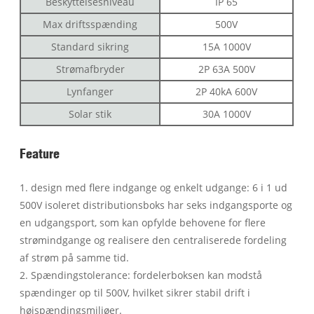
Beskyttelsesniveau
IP 65
Max driftsspænding
500V
Standard sikring
15A 1000V
Strømafbryder
2P 63A 500V
Lynfanger
2P 40kA 600V
Solar stik
30A 1000V
Feature
1. design med flere indgange og enkelt udgange: 6 i 1 ud
500V isoleret distributionsboks har seks indgangsporte og
en udgangsport, som kan opfylde behovene for flere
strømindgange og realisere den centraliserede fordeling
af strøm på samme tid.
2. Spændingstolerance: fordelerboksen kan modstå
spændinger op til 500V, hvilket sikrer stabil drift i
højspændingsmiljøer.