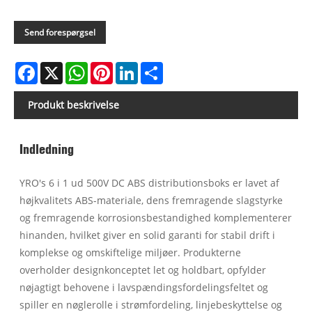
Send forespørgsel
Facebook
X
WhatsApp
Pinterest
LinkedIn
Share
Produkt beskrivelse
Indledning
YRO's 6 i 1 ud 500V DC ABS distributionsboks er lavet af
højkvalitets ABS-materiale, dens fremragende slagstyrke
og fremragende korrosionsbestandighed komplementerer
hinanden, hvilket giver en solid garanti for stabil drift i
komplekse og omskiftelige miljøer. Produkterne
overholder designkonceptet let og holdbart, opfylder
nøjagtigt behovene i lavspændingsfordelingsfeltet og
spiller en nøglerolle i strømfordeling, linjebeskyttelse og