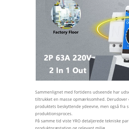
Sammenlignet med fortidens udseende har udseen
tiltrukket en masse opmærksomhed. Derudover er s
produktets beskyttende ydeevne, men også fra si
produktionsproces.
På samme tid viste YRO detaljerede tekniske par
produktpræstation og relevant miljø.