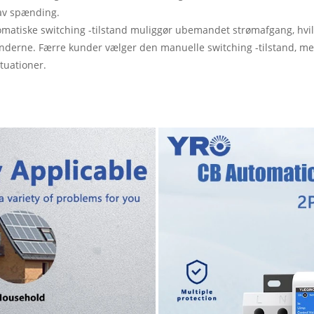
av spænding.
atiske switching -tilstand muliggør ubemandet strømafgang, hvilket
underne. Færre kunder vælger den manuelle switching -tilstand, me
ituationer.