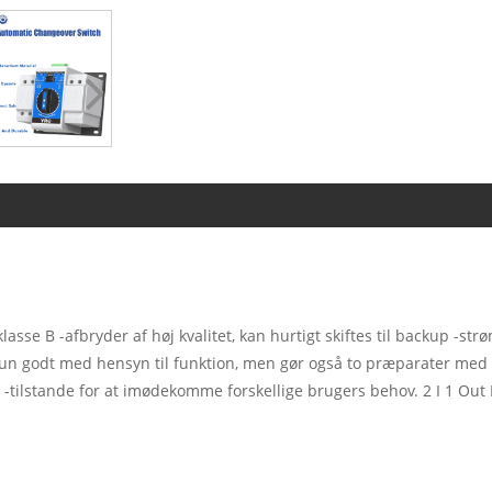
asse B -afbryder af høj kvalitet, kan hurtigt skiftes til backup -strø
kun godt med hensyn til funktion, men gør også to præparater med hen
-tilstande for at imødekomme forskellige brugers behov. 2 I 1 Out