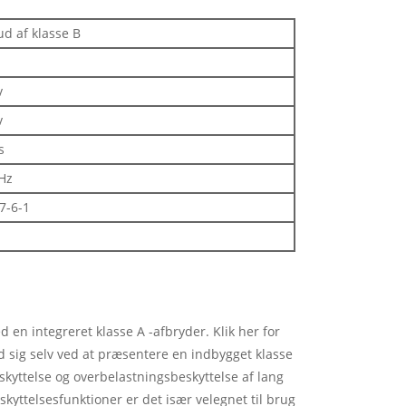
ud af klasse B
v
v
s
Hz
7-6-1
en integreret klasse A -afbryder. Klik her for
d sig selv ved at præsentere en indbygget klasse
beskyttelse og overbelastningsbeskyttelse af lang
skyttelsesfunktioner er det især velegnet til brug