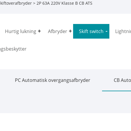
kiftoverafbryder
> 2P 63A 220V Klasse B CB ATS
Hurtig lukning
Afbryder
Skift switch
Lightni
gsbeskytter
PC Automatisk overgangsafbryder
CB Auto