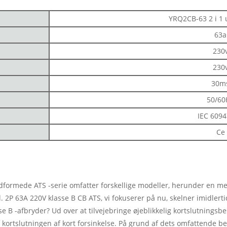
YRQ2CB-63 2 i 1 
63a
230
230
30m
50/60
IEC 6094
Ce
dformede ATS -serie omfatter forskellige modeller, herunder en med 
2P 63A 220V klasse B CB ATS, vi fokuserer på nu, skelner imidlerti
asse B -afbryder? Ud over at tilvejebringe øjeblikkelig kortslutnings
 kortslutningen af kort forsinkelse. På grund af dets omfattende be