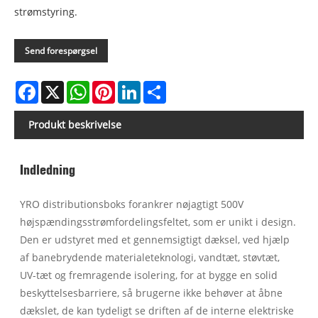
strømstyring.
Send forespørgsel
Facebook
X
WhatsApp
Pinterest
LinkedIn
Share
Produkt beskrivelse
Indledning
YRO distributionsboks forankrer nøjagtigt 500V
højspændingsstrømfordelingsfeltet, som er unikt i design.
Den er udstyret med et gennemsigtigt dæksel, ved hjælp
af banebrydende materialeteknologi, vandtæt, støvtæt,
UV-tæt og fremragende isolering, for at bygge en solid
beskyttelsesbarriere, så brugerne ikke behøver at åbne
dækslet, de kan tydeligt se driften af ​​de interne elektriske