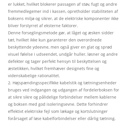
er lukket, hvilket blokerer passagen af ​​støv, fugt og andre
fremmedlegemer ind i kassen, opretholder stabiliteten af ​​
boksens miljø og sikrer, at de elektriske komponenter ikke
bliver forstyrret af eksterne faktorer.
Denne forseglingsmetode gør, at låget og æsken sidder
tæt, hvilket ikke kun garanterer den overordnede
beskyttende ydeevne, men også giver en glat og sprød
visuel følelse i udseendet, undgår huller, løsner og andre
defekter og tager perfekt hensyn til beskyttelsen og
æstetikken, hvilket fremhæver designets fine og
videnskabelige rationalitet.
2. Højspændingsspecifikke kabelstik og tætningsenheder
bruges ved indgangen og udgangen af ​​fordelerboksen for
at sikre sikre og pålidelige forbindelser mellem kablerne
og boksen med god isoleringsevne. Dette forhindrer
effektivt elektriske fejl som lækage og kortslutninger
forårsaget af løse kabelforbindelser eller dårlig tætning.